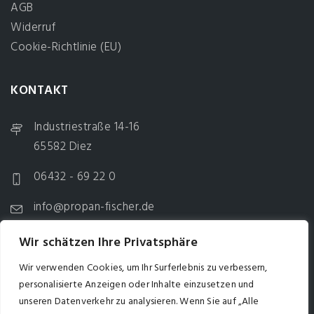
AGB
Widerruf
Cookie-Richtlinie (EU)
KONTAKT
Industriestraße 14-16
65582 Diez
06432 - 69 22 0
info@propan-fischer.de
Mo-Do: 7:30 Uhr - 16:30 Uhr
Wir schätzen Ihre Privatsphäre
Freitag: 7:30 Uhr - 15:00 Uhr
Wir verwenden Cookies, um Ihr Surferlebnis zu verbessern,
Samstag: 9:00 Uhr - 12:00 Uhr
personalisierte Anzeigen oder Inhalte einzusetzen und
Mittag: 12:30 Uhr - 13:00 Uhr
unseren Datenverkehr zu analysieren. Wenn Sie auf „Alle