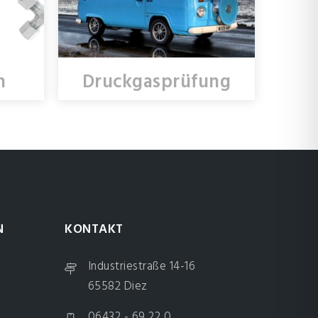
n
Druckgasprüfung
N
KONTAKT
Industriestraße 14-16
65582 Diez
06432 - 69 22 0