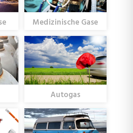
se
Medizinische Gase
Autogas