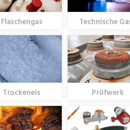
Flaschengas
Technische Ga
Trockeneis
Prüfwerk