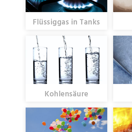
Flüssiggas in Tanks
Kohlensäure