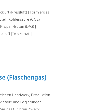
kluft (Pressluft) | Formiergas |
tel | Kohlensäure (CO2) |
|Propan/Butan (LPG) |
e Luft |Trockeneis |
se (Flaschengas)
Bereichen Handwerk, Produktion
Metalle und Legierungen
Sie das für Ihren Zweck