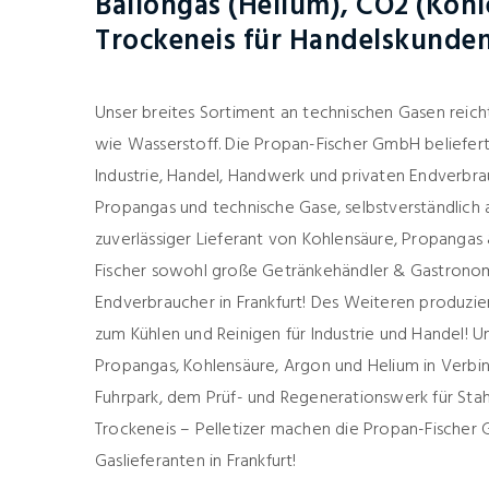
Ballongas (Helium), CO2 (Koh
Trockeneis für Handelskunden
Unser breites Sortiment an technischen Gasen reic
wie Wasserstoff. Die Propan-Fischer GmbH beliefer
Industrie, Handel, Handwerk und privaten Endverbra
Propangas und technische Gase, selbstverständlich au
zuverlässiger Lieferant von Kohlensäure, Propangas 
Fischer sowohl große Getränkehändler & Gastronom
Endverbraucher in Frankfurt! Des Weiteren produzier
zum Kühlen und Reinigen für Industrie und Handel! U
Propangas, Kohlensäure, Argon und Helium in Verb
Fuhrpark, dem Prüf- und Regenerationswerk für Sta
Trockeneis – Pelletizer machen die Propan-Fischer
Gaslieferanten in Frankfurt!