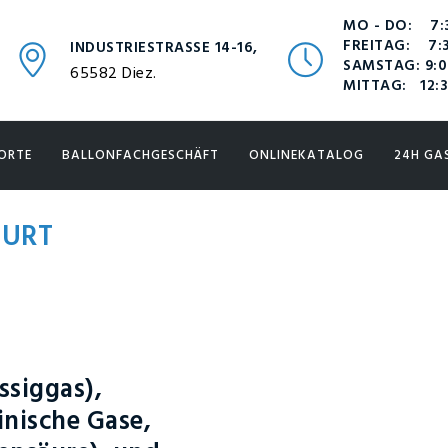
MO - DO: 7:3
FREITAG: 7:3
INDUSTRIESTRASSE 14-16,
SAMSTAG: 9:0
65582 Diez.
MITTAG: 12:3
ORTE
BALLONFACHGESCHÄFT
ONLINEKATALOG
24H GA
FURT
ssiggas),
inische Gase,