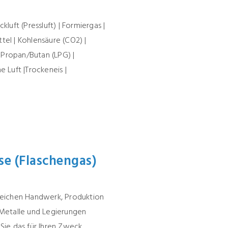
kluft (Pressluft) | Formiergas |
tel | Kohlensäure (CO2) |
|Propan/Butan (LPG) |
e Luft |Trockeneis |
se (Flaschengas)
Bereichen Handwerk, Produktion
Metalle und Legierungen
Sie das für Ihren Zweck