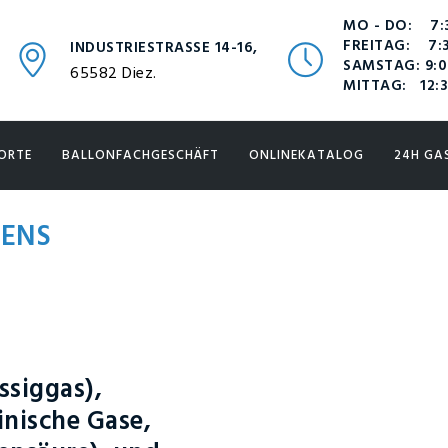
MO - DO: 7:3
FREITAG: 7:3
INDUSTRIESTRASSE 14-16,
SAMSTAG: 9:0
65582 Diez.
MITTAG: 12:3
ORTE
BALLONFACHGESCHÄFT
ONLINEKATALOG
24H GA
SENS
ssiggas),
inische Gase,