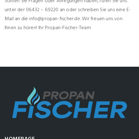
Sollten Sie Fragen oder Anregungen haben, rufen Sie uns
unter der 06432 – 69220 an oder schreiben Sie uns eine E-
Mail an die info@propan-fischer.de. Wir freuen uns von
Ihnen zu hören! Ihr Propan-Fischer-Team